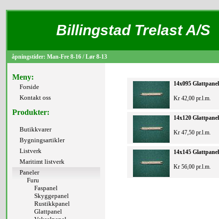
Billingstad Trelast A/S
åpningstider: Man-Fre 8-16 / Lør 8-13
Meny:
14x095 Glattpanel
Forside
Kontakt oss
Kr 42,00 pr.l.m.
Produkter:
14x120 Glattpanel
Butikkvarer
Kr 47,50 pr.l.m.
Bygningsartikler
Listverk
14x145 Glattpanel
Maritimt listverk
Kr 56,00 pr.l.m.
Paneler
Furu
Faspanel
Skyggepanel
Rustikkpanel
Glattpanel