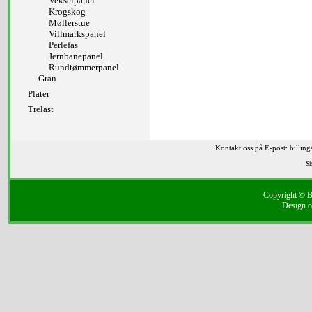
Vekselpanel
Krogskog
Møllerstue
Villmarkspanel
Perlefas
Jernbanepanel
Rundtømmerpanel
Gran
Plater
Trelast
Kontakt oss på E-post: billin
Si
Copyright © Bi
Design o