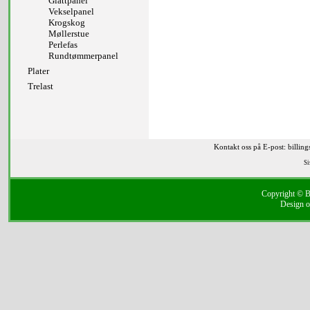
Glattpanel
Vekselpanel
Krogskog
Møllerstue
Perlefas
Rundtømmerpanel
Plater
Trelast
Kontakt oss på E-post: billin
Si
Copyright © Bi
Design o