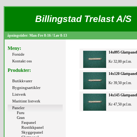
Billingstad Trelast A/S
åpningstider: Man-Fre 8-16 / Lør 8-13
Meny:
14x095 Glattpanel
Forside
Kontakt oss
Kr 32,00 pr.l.m.
Produkter:
14x120 Glattpanel
Butikkvarer
Kr 39,50 pr.l.m.
Bygningsartikler
Listverk
14x145 Glattpanel
Maritimt listverk
Kr 47,50 pr.l.m.
Paneler
Furu
Gran
Faspanel
Rustikkpanel
Skyggepanel