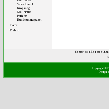
Glattpanel
Vekselpanel
Krogskog
Møllerstue
Perlefas
Rundtømmerpanel
Plater
Trelast
Kontakt oss på E-post: billin
Si
Copyright © Bi
Design o