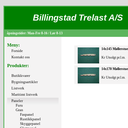
Billingstad Trelast A/S
åpningstider: Man-Fre 8-16 / Lør 8-13
Meny:
14x145 Møllerstu
Forside
Kontakt oss
Kr Utsolgt pr.l.m.
Produkter:
14x170 Møllerstu
Butikkvarer
Kr Utsolgt pr.l.m.
Bygningsartikler
Listverk
Maritimt listverk
Paneler
Furu
Gran
Faspanel
Rustikkpanel
Skyggepanel